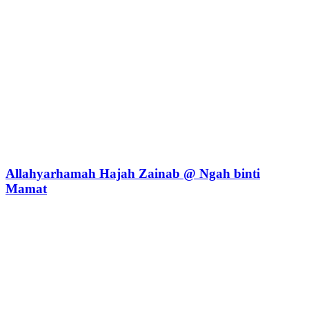
Allahyarhamah Hajah Zainab @ Ngah binti
Mamat