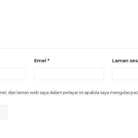
Emel
*
Laman se
el, dan laman web saya dalam pelayar ini apabila saya mengulas p