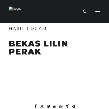
HASIL LOGAM
LAMAN UTAMA
BEKAS LILIN
MUZIUM MAYA
PERAK
TOKOH KRAF
KOLEKSI KRAF
PENERBITAN