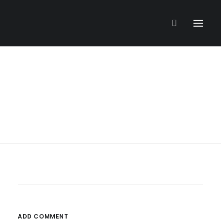
LAMAN UTAMA
MUZIUM MAYA
TOKOH KRAF
KOLEKSI KRAF
PENERBITAN
ADD COMMENT