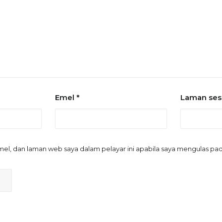
Emel
*
Laman se
el, dan laman web saya dalam pelayar ini apabila saya mengulas p