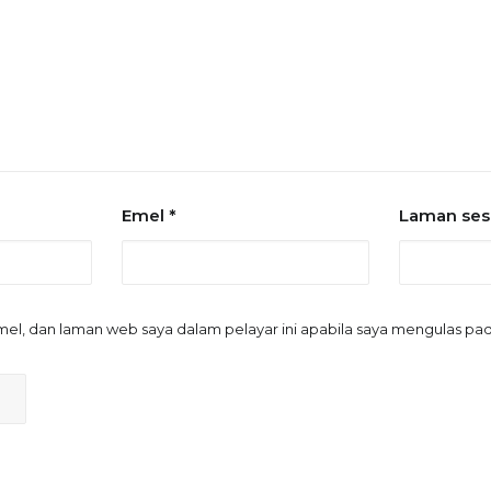
Emel
*
Laman se
el, dan laman web saya dalam pelayar ini apabila saya mengulas p