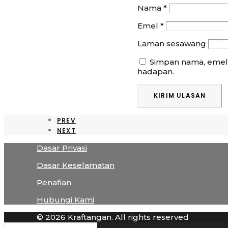
Nama
*
Emel
*
Laman sesawang
Simpan nama, emel,
hadapan.
PREV
NEXT
Dasar Privasi
Dasar Keselamatan
Penafian
Hubungi Kami
© 2026 Kraftangan. All rights reserved