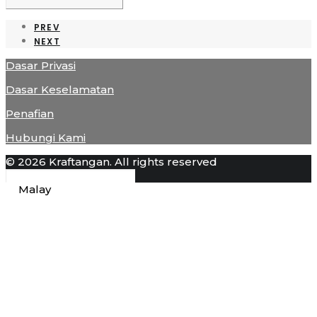
PREV
NEXT
Dasar Privasi
Dasar Keselamatan
Penafian
Hubungi Kami
© 2026 Kraftangan. All rights reserved
Malay