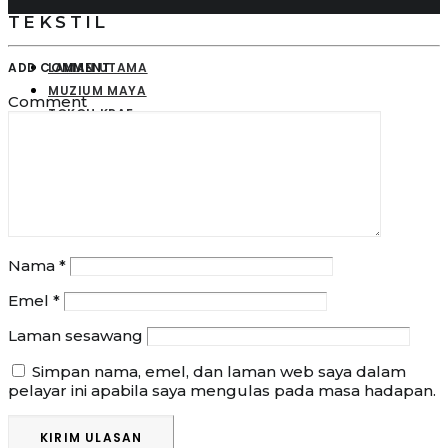
TEKSTIL
LAMAN UTAMA
ADD COMMENT
MUZIUM MAYA
Comment
TOKOH KRAF
KOLEKSI KRAF
PENERBITAN
SEARCH
Nama
*
Emel
*
Laman sesawang
Simpan nama, emel, dan laman web saya dalam
pelayar ini apabila saya mengulas pada masa hadapan.