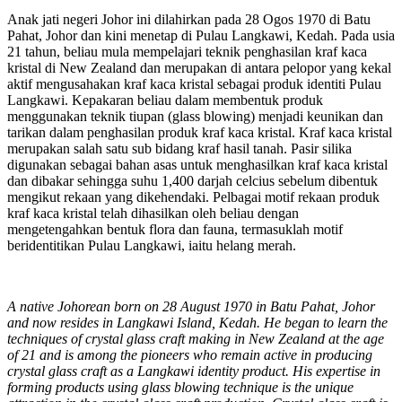
Anak jati negeri Johor ini dilahirkan pada 28 Ogos 1970 di Batu
Pahat, Johor dan kini menetap di Pulau Langkawi, Kedah. Pada usia
21 tahun, beliau mula mempelajari teknik penghasilan kraf kaca
kristal di New Zealand dan merupakan di antara pelopor yang kekal
aktif mengusahakan kraf kaca kristal sebagai produk identiti Pulau
Langkawi. Kepakaran beliau dalam membentuk produk
menggunakan teknik tiupan (glass blowing) menjadi keunikan dan
tarikan dalam penghasilan produk kraf kaca kristal. Kraf kaca kristal
merupakan salah satu sub bidang kraf hasil tanah. Pasir silika
digunakan sebagai bahan asas untuk menghasilkan kraf kaca kristal
dan dibakar sehingga suhu 1,400 darjah celcius sebelum dibentuk
mengikut rekaan yang dikehendaki. Pelbagai motif rekaan produk
kraf kaca kristal telah dihasilkan oleh beliau dengan
mengetengahkan bentuk flora dan fauna, termasuklah motif
beridentitikan Pulau Langkawi, iaitu helang merah.
A native Johorean born on 28 August 1970 in Batu Pahat, Johor
and now resides in Langkawi Island, Kedah. He began to learn the
techniques of crystal glass craft making in New Zealand at the age
of 21 and is among the pioneers who remain active in producing
crystal glass craft as a Langkawi identity product. His expertise in
forming products using glass blowing technique is the unique