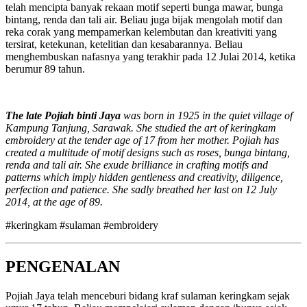
telah mencipta banyak rekaan motif seperti bunga mawar, bunga
bintang, renda dan tali air. Beliau juga bijak mengolah motif dan
reka corak yang mempamerkan kelembutan dan kreativiti yang
tersirat, ketekunan, ketelitian dan kesabarannya. Beliau
menghembuskan nafasnya yang terakhir pada 12 Julai 2014, ketika
berumur 89 tahun.
The late Pojiah binti Jaya
was born in 1925 in the quiet village of
Kampung Tanjung, Sarawak. She studied the art of keringkam
embroidery at the tender age of 17 from her mother. Pojiah has
created a multitude of motif designs such as roses, bunga bintang,
renda and tali air. She exude brilliance in crafting motifs and
patterns which imply hidden gentleness and creativity, diligence,
perfection and patience. She sadly breathed her last on 12 July
2014, at the age of 89.
#keringkam #sulaman #embroidery
PENGENALAN
Pojiah Jaya telah menceburi bidang kraf sulaman keringkam sejak