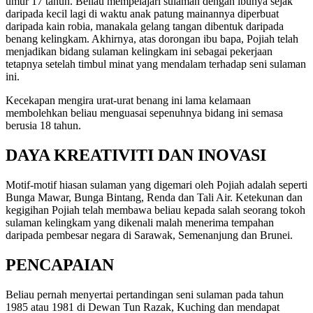
umur 17 tahun. Beliau mempelajari sulaman dengan ibunya sejak
daripada kecil lagi di waktu anak patung mainannya diperbuat
daripada kain robia, manakala gelang tangan dibentuk daripada
benang kelingkam
.
Akhirnya, atas dorongan ibu bapa, Pojiah telah
menjadikan bidang sulaman kelingkam ini sebagai pekerjaan
tetapnya setelah timbul minat yang mendalam terhadap seni sulaman
ini.
Kecekapan mengira urat-urat benang ini lama kelamaan
membolehkan beliau menguasai sepenuhnya bidang ini semasa
berusia 18 tahun.
DAYA KREATIVITI DAN INOVASI
Motif-motif hiasan sulaman yang digemari oleh Pojiah adalah seperti
Bunga Mawar, Bunga Bintang, Renda dan Tali Air.
Ketekunan dan
kegigihan Pojiah telah membawa beliau kepada salah seorang tokoh
sulaman kelingkam yang dikenali malah menerima tempahan
daripada pembesar negara di Sarawak, Semenanjung dan Brunei.
PENCAPAIAN
Beliau
pernah menyertai pertandingan
seni sulaman pada tahun
1985 atau 1981 di Dewan Tun Razak, Kuching dan mendapat