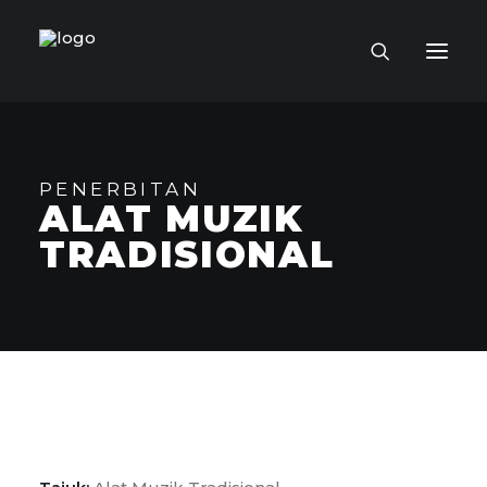
LAMAN UTAMA
PENERBITAN
MUZIUM MAYA
ALAT MUZIK
TOKOH KRAF
TRADISIONAL
KOLEKSI KRAF
PENERBITAN